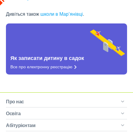
Дивіться також
школи в Мар’янівці
.
Як записати дитину в садок
Все про електронну
реєстрацію
Про нас
Освіта
Абітурієнтам