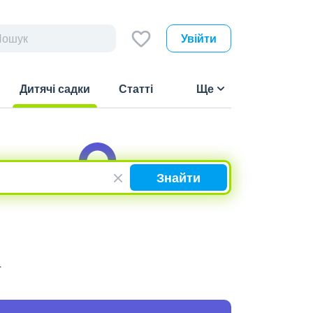
Увійти
Дитячі садки
Статті
Ще
(current)
Знайти
.