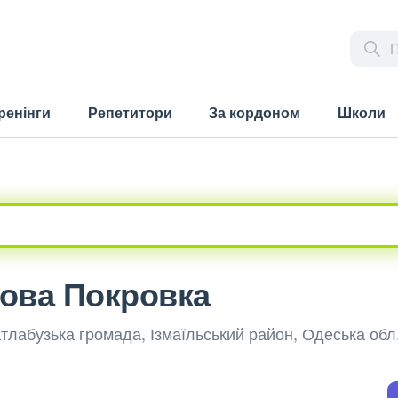
ренінги
Репетитори
За кордоном
Школи
Нова Покровка
атлабузька громада, Ізмаїльський район, Одеська обл