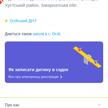
Хустський район, Закарпатська обл.
Осійський ДНЗ
Дивіться також
школи в с. Осій
.
Як записати дитину в садок
Все про електронну
реєстрацію
Про нас