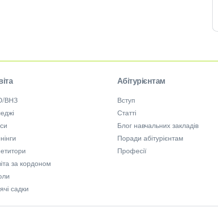
віта
Абітурієнтам
О/ВНЗ
Вступ
еджі
Статті
рси
Блог навчальних закладів
нінги
Поради абітурієнтам
петитори
Професії
іта за кордоном
оли
ячі садки