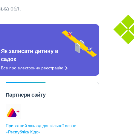
ька обл.
Як записати дитину в
садок
Все про електронну
реєстрацію
Партнери сайту
Приватний заклад дошкільної освіти
«Республіка Кідс»