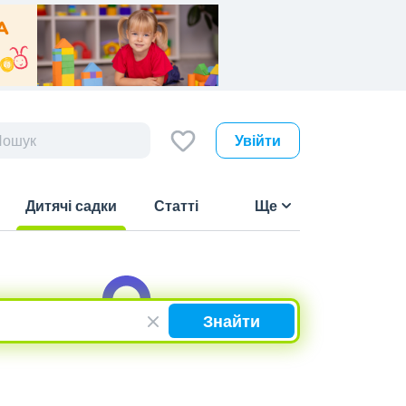
Увійти
Дитячі садки
Статті
Ще
(current)
Знайти