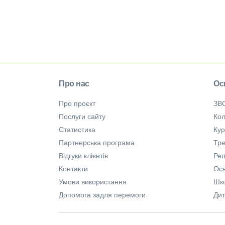
Про нас
Ос
Про проєкт
ЗВ
Послуги сайту
Кол
Статистика
Ку
Партнерська програма
Тре
Відгуки клієнтів
Ре
Контакти
Осв
Умови використання
Шк
Допомога задля перемоги
Дит