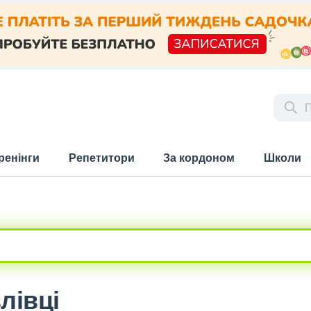
ренінги
Репетитори
За кордоном
Школи
лівці