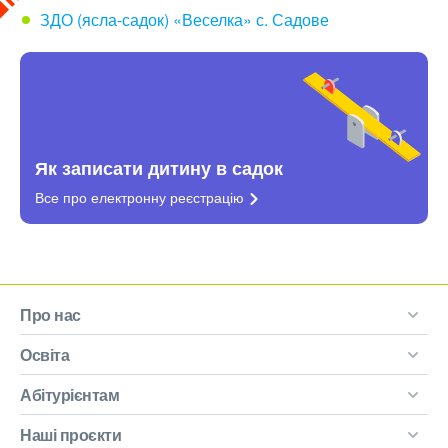
ЗДО (ясла-садок) «Веселка» с. Садове
Як записати дитину в садок
Все про електронну
реєстрацію
Про нас
Освіта
Абітурієнтам
Наші проєкти