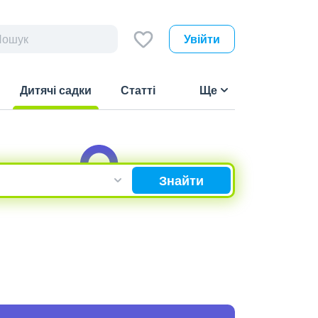
Увійти
Дитячі садки
Статті
Ще
(current)
Знайти