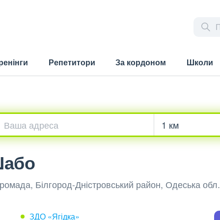
ренінги
Репетитори
За кордоном
Школи
Шабо
громада, Білгород-Дністровський район, Одеська обл.
ЗДО «Ягідка»