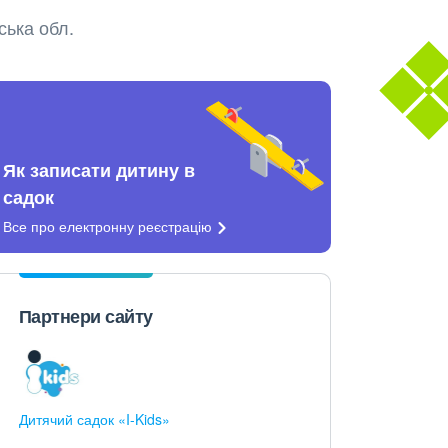
ська обл.
Як записати дитину в
садок
Все про електронну
реєстрацію
Партнери сайту
Дитячий садок «I-Kids»