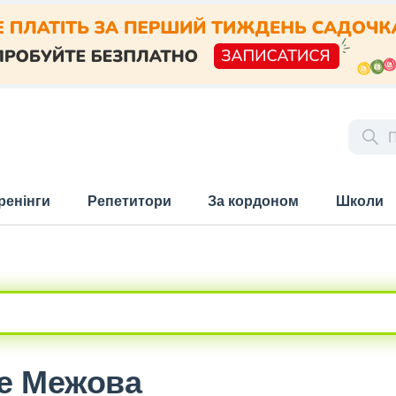
ренінги
Репетитори
За кордоном
Школи
ще Межова