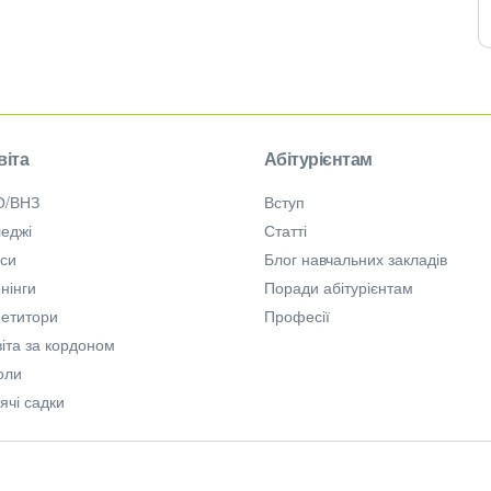
віта
Абітурієнтам
О/ВНЗ
Вступ
еджі
Статті
рси
Блог навчальних закладів
нінги
Поради абітурієнтам
петитори
Професії
іта за кордоном
оли
ячі садки