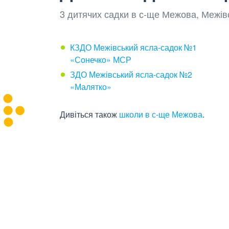
3 дитячих садки в с-ще Межова, Межів
КЗДО Межівський ясла-садок №1
«Сонечко» МСР
ЗДО Межівський ясла-садок №2
«Малятко»
Дивіться також
школи в с-ще Межова
.