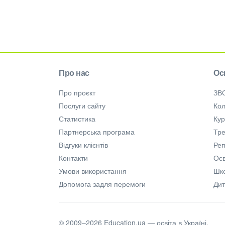
Про нас
Ос
Про проєкт
ЗВ
Послуги сайту
Кол
Статистика
Ку
Партнерська програма
Тре
Відгуки клієнтів
Ре
Контакти
Осв
Умови використання
Шк
Допомога задля перемоги
Дит
© 2009–2026 Education.ua — освіта в Україні.