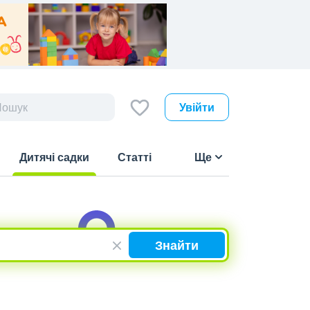
Увійти
Дитячі садки
Статті
Ще
(current)
Знайти