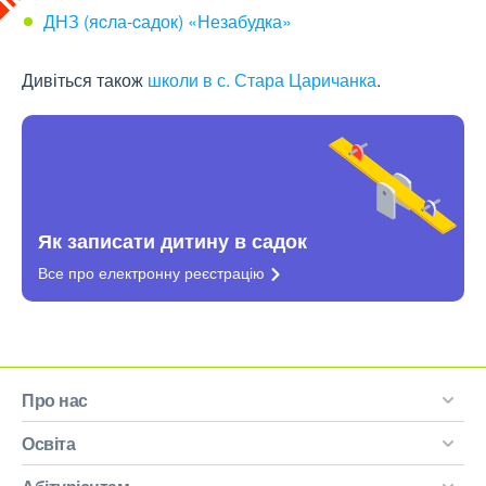
ДНЗ (яcла-cадок) «Незабудка»
Дивіться також
школи в с. Стара Царичанка
.
Як записати дитину в садок
Все про електронну
реєстрацію
Про нас
Освіта