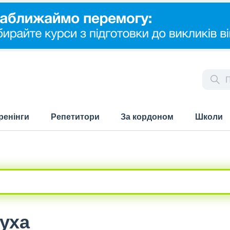
ренінги
Репетитори
За кордоном
Школи
Суха