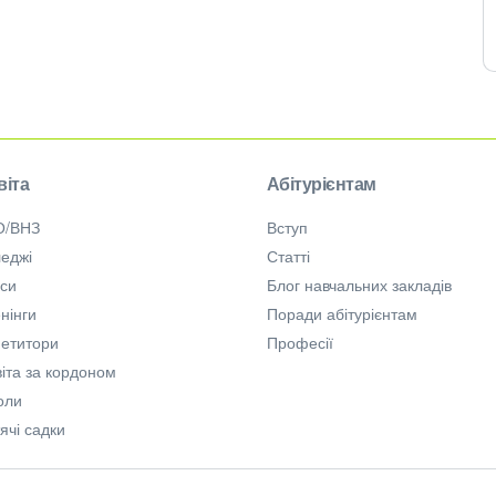
віта
Абітурієнтам
О/ВНЗ
Вступ
еджі
Статті
рси
Блог навчальних закладів
нінги
Поради абітурієнтам
петитори
Професії
іта за кордоном
оли
ячі садки