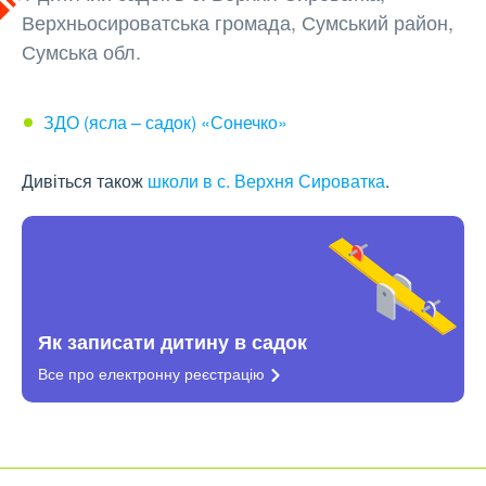
Верхньосироватська громада, Сумський район,
Сумська обл.
ЗДО (ясла – садок) «Сонечко»
Дивіться також
школи в с. Верхня Сироватка
.
Як записати дитину в садок
Все про електронну
реєстрацію