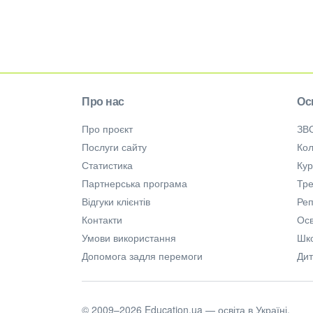
Про нас
Ос
Про проєкт
ЗВ
Послуги сайту
Кол
Статистика
Ку
Партнерська програма
Тре
Відгуки клієнтів
Ре
Контакти
Осв
Умови використання
Шк
Допомога задля перемоги
Дит
© 2009–2026 Education.ua — освіта в Україні.