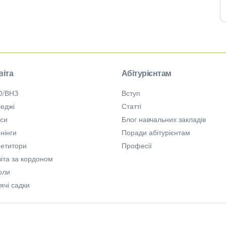
віта
Абітурієнтам
О/ВНЗ
Вступ
еджі
Статті
рси
Блог навчальних закладів
нінги
Поради абітурієнтам
петитори
Професії
іта за кордоном
оли
ячі садки