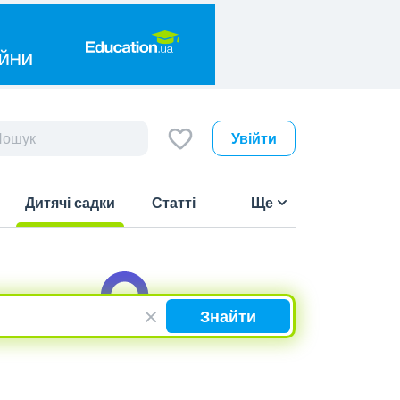
Увійти
Дитячі садки
Статті
Ще
(current)
Знайти