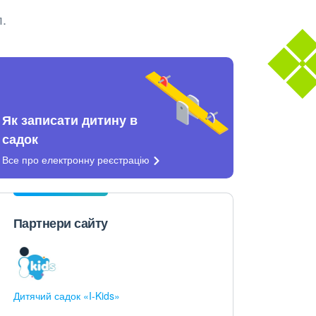
л.
Як записати дитину в
садок
Все про електронну
реєстрацію
Партнери сайту
Дитячий садок «I-Kids»