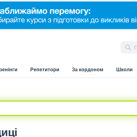
ренінги
Репетитори
За кордоном
Школи
диці