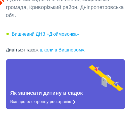
громада, Криворізький район, Дніпропетровська
обл.
Вишневий ДНЗ «Дюймовочка»
Дивіться також
школи в Вишневому
.
Як записати дитину в садок
Все про електронну
реєстрацію