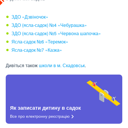
ЗДО «Дзвіночок»
ЗДО (ясла-садок) №4 «Чебурашка»
ЗДО (ясла-садок) №5 «Червона шапочка»
Ясла-садок №6 «Теремок»
Ясла-садок №7 «Казка»
Дивіться також
школи в м. Скадовськ
.
Як записати дитину в садок
Все про електронну
реєстрацію