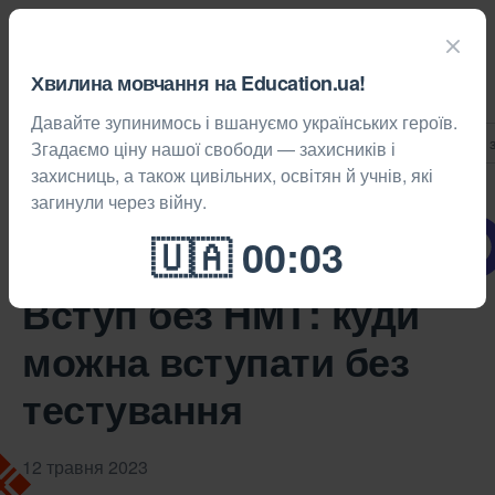
Хвилина мовчання на Education.ua!
Давайте зупинимось і вшануємо українських героїв.
Статті
Новини
Професії
Блог навчальних 
Згадаємо ціну нашої свободи — захисників і
захисниць, а також цивільних, освітян й учнів, які
Новини
загинули через війну.
Частина матеріалу
Вступ 2026
Вступ без НМТ: куди
можна вступати без
тестування
12 травня 2023