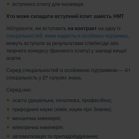
вступного іспиту для іноземців.
Хто може складати вступний іспит замість НМТ
Абітурієнти, які вступають
на контракт
на одну із
спеціальностей, яким надається особлива підтримка
,
можуть вступати за результатами співбесіди або
творчого конкурсу (фахового іспиту) у закладі вищої
освіти.
Серед спеціальностей із особливою підтримкою — 61
спеціальність у 27 галузях знань.
Серед них:
освіта (дошкільна, початкова, професійна);
природничі науки (хімія, науки про Землю);
механічна інженерія;
електрична інженерія;
автоматизація та приладобудування;