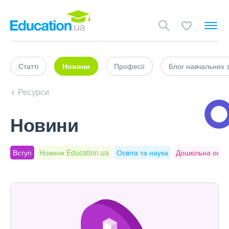
Статті
Новини
Професії
Блог навчальних 
Ресурси
Новини
Вступ
Новини Education.ua
Освіта та наука
Дошкільна осві