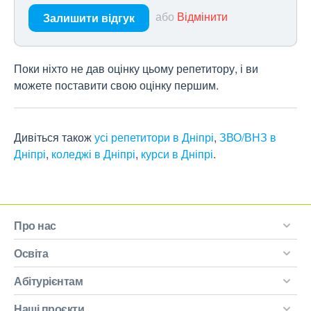
або
Відмінити
Залишити відгук
Поки ніхто не дав оцінку цьому репетитору, і ви
можете поставити свою оцінку першим.
Дивіться також
усі репетитори в Дніпрі
,
ЗВО/ВНЗ в
Дніпрі
,
коледжі в Дніпрі
,
курси в Дніпрі
.
Про нас
Освіта
Абітурієнтам
Наші проєкти