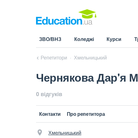
ЗВО/ВНЗ
Коледжі
Курси
Т
Репетитори
Хмельницький
Чернякова Дар'я М
0 відгуків
Контакти
Про репетитора
Хмельницький