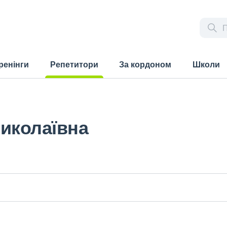
ренінги
Репетитори
За кордоном
Школи
(current)
иколаївна