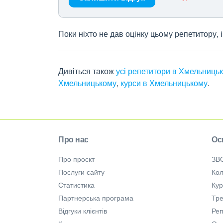
Поки ніхто не дав оцінку цьому репетитору,
Дивіться також
усі репетитори в Хмельниць
Хмельницькому
,
курси в Хмельницькому
.
Про нас
Ос
Про проєкт
ЗВ
Послуги сайту
Кол
Статистика
Ку
Партнерська програма
Тре
Відгуки клієнтів
Ре