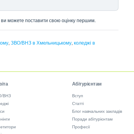
 і ви можете поставити свою оцінку першим.
кому
,
ЗВО/ВНЗ в Хмельницькому
,
коледжі в
віта
Абітурієнтам
О/ВНЗ
Вступ
еджі
Статті
рси
Блог навчальних закладів
нінги
Поради абітурієнтам
петитори
Професії