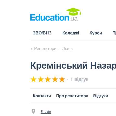
ЗВО/ВНЗ
Коледжі
Курси
Т
Репетитори
Львів
Кремінський Наза
1 відгук
Контакти
Про репетитора
Відгуки
Львів