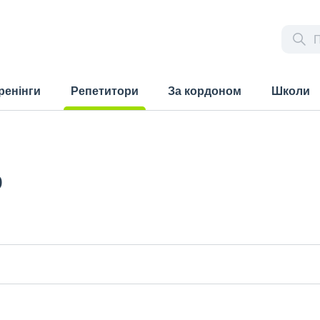
ренінги
Репетитори
За кордоном
Школи
(current)
р