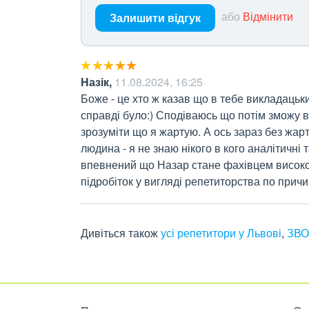
або
Відмінити
Залишити відгук
Назік
,
11.08.2024, 16:25
Боже - це хто ж казав що в тебе викладацький
справді було:) Сподіваюсь що потім зможу в
зрозуміти що я жартую. А ось зараз без жарт
людина - я не знаю нікого в кого аналітичні т
впевнений що Назар стане фахівцем високог
підробіток у вигляді репетиторства по прич
Дивіться також
усі репетитори у Львові
,
ЗВО