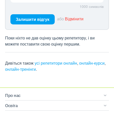
1000
символів
або
Відмінити
Залишити відгук
Поки ніхто не дав оцінку цьому репетитору, і ви
можете поставити свою оцінку першим.
Дивіться також
усі репетитори онлайн
,
онлайн-курси
,
онлайн-тренінги
.
Про нас
Освіта