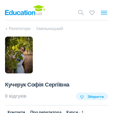
Репетитори
Хмельницький
Кучерук Софія Сергіївна
0 відгуків
Зберегти
Контакти
Про репетитора
Курси
1