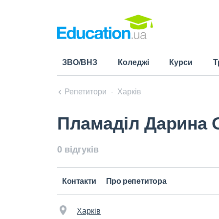
ЗВО/ВНЗ
Коледжі
Курси
Т
Репетитори
Харків
Пламаділ Дарина 
0 відгуків
Контакти
Про репетитора
Харків