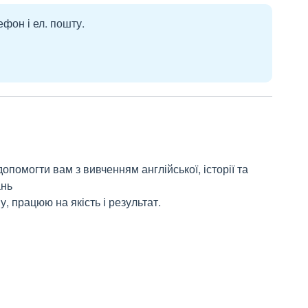
ефон і ел. пошту.
опомогти вам з вивченням англійської, історії та
ань
, працюю на якість і результат.