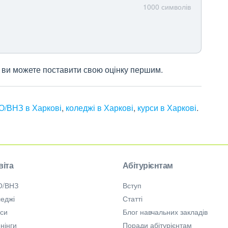
1000
символів
 і ви можете поставити свою оцінку першим.
О/ВНЗ в Харкові
,
коледжі в Харкові
,
курси в Харкові
.
віта
Абітурієнтам
О/ВНЗ
Вступ
еджі
Статті
рси
Блог навчальних закладів
нінги
Поради абітурієнтам