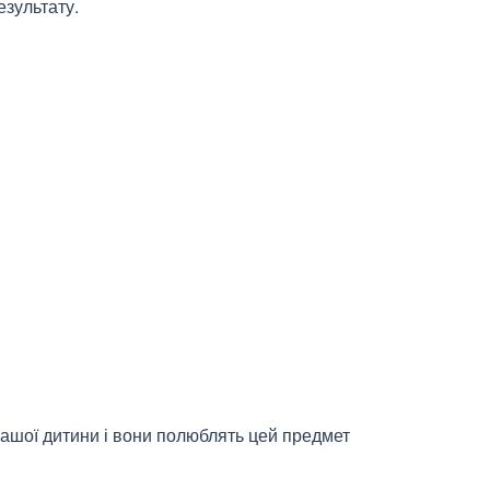
езультату.
вашої дитини і вони полюблять цей предмет