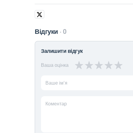
Відгуки
0
Залишити відгук
Ваша оцінка
Ваше ім’я
Коментар