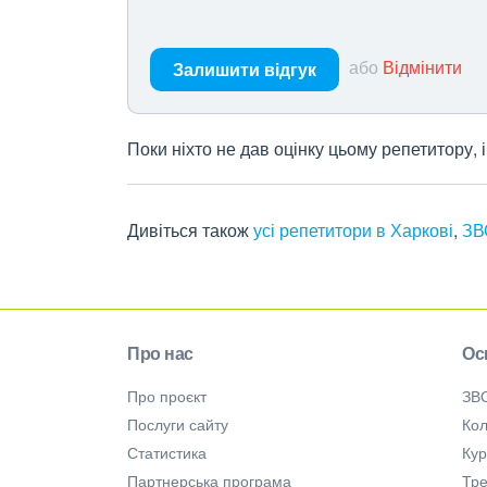
або
Відмінити
Залишити відгук
Поки ніхто не дав оцінку цьому репетитору,
Дивіться також
усі репетитори в Харкові
,
ЗВ
Про нас
Ос
Про проєкт
ЗВ
Послуги сайту
Кол
Статистика
Ку
Партнерська програма
Тре