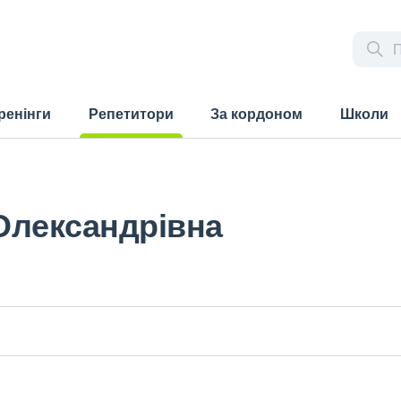
ренінги
Репетитори
За кордоном
Школи
(current)
Олександрівна