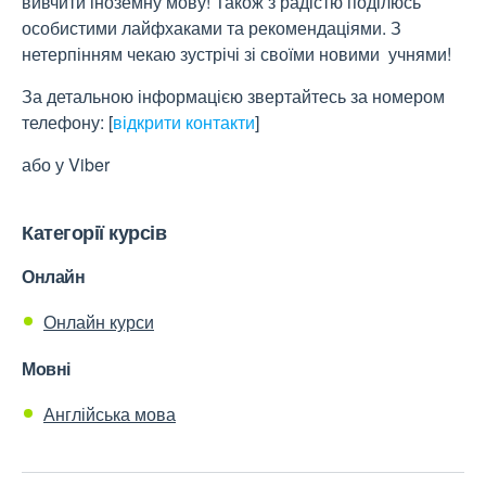
вивчити іноземну мову! Також з радістю поділюсь
особистими лайфхаками та рекомендаціями. З
нетерпінням чекаю зустрічі зі своїми новими учнями!
За детальною інформацією звертайтесь за номером
телефону:
[
відкрити контакти
]
або у Viber
Категорії курсів
Онлайн
Онлайн курси
Мовні
Англійська мова