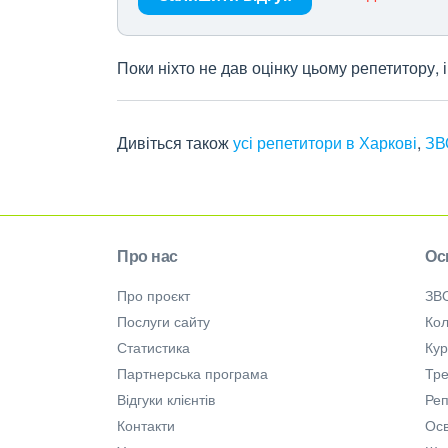
Поки ніхто не дав оцінку цьому репетитору,
Дивіться також
усі репетитори в Харкові
,
ЗВ
Про нас
Ос
Про проєкт
ЗВ
Послуги сайту
Кол
Статистика
Ку
Партнерська програма
Тре
Відгуки клієнтів
Ре
Контакти
Осв