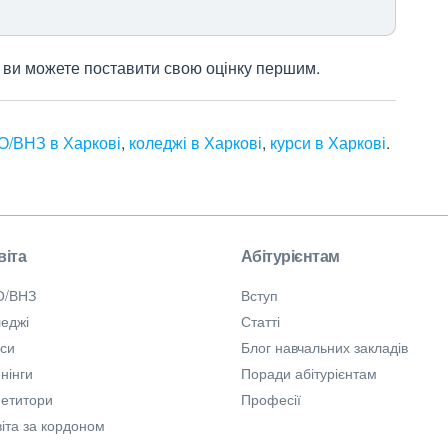
 і ви можете поставити свою оцінку першим.
О/ВНЗ в Харкові
,
коледжі в Харкові
,
курси в Харкові
.
віта
Абітурієнтам
О/ВНЗ
Вступ
еджі
Статті
рси
Блог навчальних закладів
нінги
Поради абітурієнтам
петитори
Професії
іта за кордоном