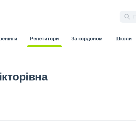
ренінги
Репетитори
За кордоном
Школи
(current)
ікторівна