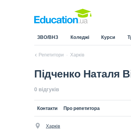
ЗВО/ВНЗ
Коледжі
Курси
Т
Репетитори
Харків
Підченко Наталя В
0 відгуків
Контакти
Про репетитора
Харків