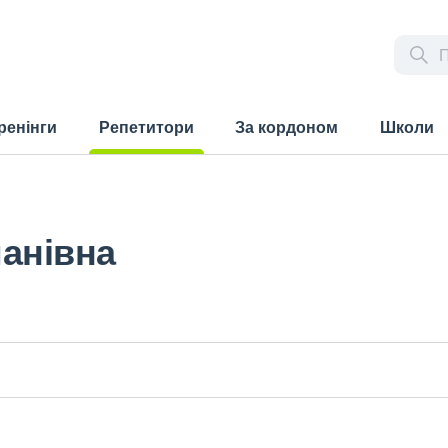
ренінги
Репетитори
За кордоном
Школи
(current)
анівна