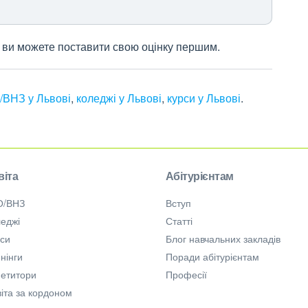
 і ви можете поставити свою оцінку першим.
/ВНЗ у Львові
,
коледжі у Львові
,
курси у Львові
.
віта
Абітурієнтам
О/ВНЗ
Вступ
еджі
Статті
рси
Блог навчальних закладів
нінги
Поради абітурієнтам
петитори
Професії
іта за кордоном