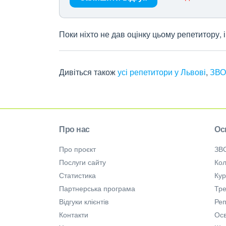
Поки ніхто не дав оцінку цьому репетитору,
Дивіться також
усі репетитори у Львові
,
ЗВО
Про нас
Ос
Про проєкт
ЗВ
Послуги сайту
Кол
Статистика
Ку
Партнерська програма
Тре
Відгуки клієнтів
Ре
Контакти
Осв