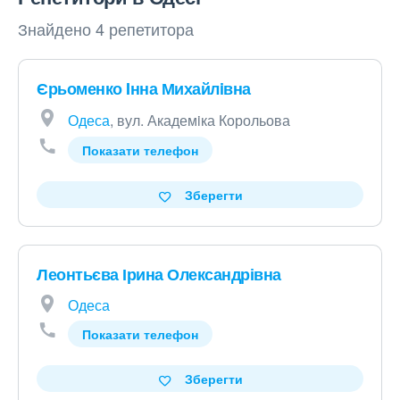
Знайдено 4 репетитора
Єрьоменко Iнна Михайлiвна
Одеса
, вул. Академiка Корольова
Показати телефон
Зберегти
Леонтьєва Ірина Олександрівна
Одеса
Показати телефон
Зберегти