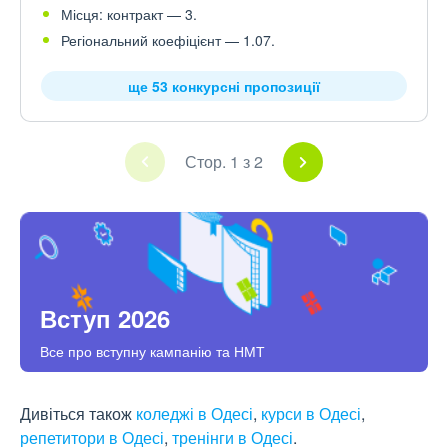
Місця: контракт — 3.
Регіональний коефіцієнт — 1.07.
ще 53 конкурсні пропозиції
Стор. 1 з 2
Вступ 2026
Все про вступну кампанію та НМТ
Дивіться також
коледжі в Одесі
,
курси в Одесі
,
репетитори в Одесі
,
тренінги в Одесі
.