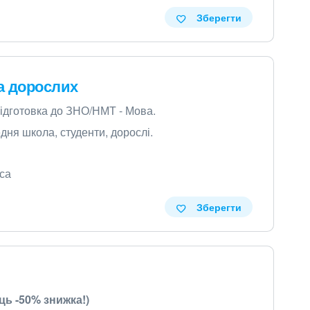
Зберегти
та дорослих
підготовка до ЗНО/НМТ - Мова.
ня школа, студенти, дорослі.
еса
Зберегти
ць -50% знижка!)