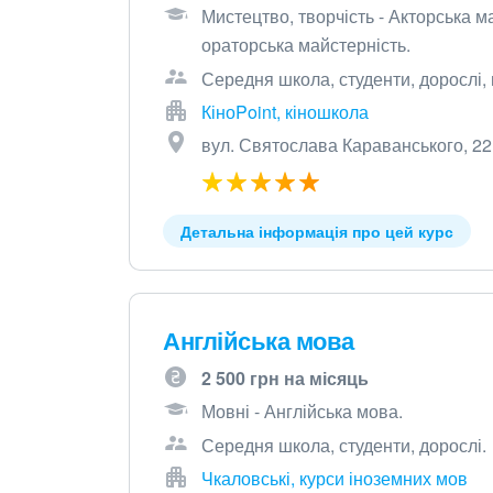
Мистецтво, творчість - Акторська м
ораторська майстерність.
Середня школа, студенти, дорослі,
КіноPoint, кіношкола
вул. Святослава Караванського, 22
Детальна інформація про цей курс
Англійська мова
2 500 грн на місяць
Мовні - Англійська мова.
Середня школа, студенти, дорослі.
Чкаловські, курси іноземних мов