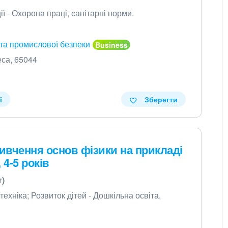
ї - Охорона праці, санітарні норми.
 та промислової безпеки
еса, 65044
ї
Зберегти
вивчення основ фізики на прикладі
 4-5 років
т)
техніка; Розвиток дітей - Дошкільна освіта,