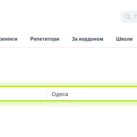
ренінги
Репетитори
За кордоном
Школи