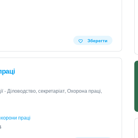
Зберегти
праці
ї - Діловодство, секретаріат, Охорона праці,
охорони праці
4