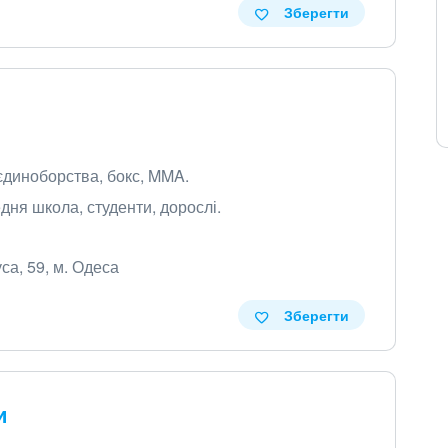
Зберегти
 єдиноборства, бокс, MMA.
ня школа, студенти, дорослі.
са, 59, м. Одеса
Зберегти
и