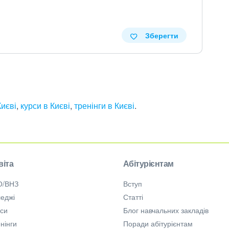
Зберегти
Києві
,
курси в Києві
,
тренінги в Києві
.
віта
Абітурієнтам
О/ВНЗ
Вступ
еджі
Статті
рси
Блог навчальних закладів
нінги
Поради абітурієнтам