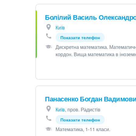
Болілий Василь Олександр
Київ
Показати телефон
Дискретна математика
.
Математичн
кордон
.
Вища математика в іноземн
Панасенко Богдан Вадимов
Київ
, пров. Радистів
Показати телефон
Математика, 1-11 класи
.