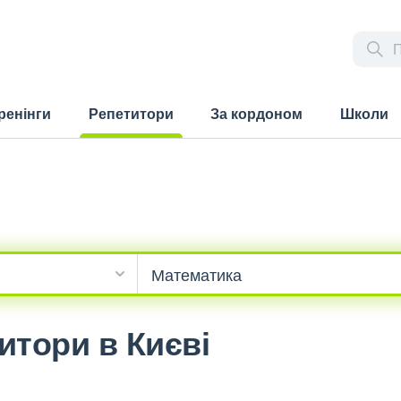
ренінги
Репетитори
За кордоном
Школи
(current)
итори в Києві