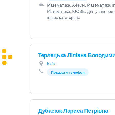
Математика. A-level
.
Математика. In
Математика, IGCSE. Для учнів бри
інших категоріях
.
Терлецька Ліліана Володим
Київ
Показати телефон
Дубасюк Лариса Петрівна