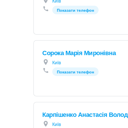
Київ
Показати телефон
Сорока Марія Миронівна
Київ
Показати телефон
Карпішенко Анастасія Воло
Київ