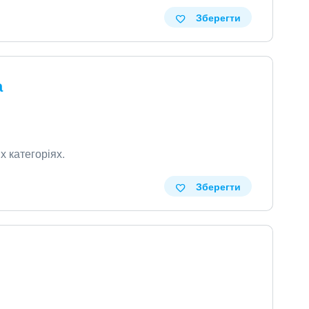
Зберегти
а
х категоріях
.
Зберегти