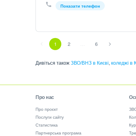
Показати телефон
1
2
…
6
Дивіться також
ЗВО/ВНЗ в Києві
,
коледжі в 
Про нас
Ос
Про проєкт
ЗВ
Послуги сайту
Кол
Статистика
Ку
Партнерська програма
Тре