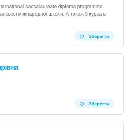
ternational baccalaureate diploma programme
.
танської міжнародної школи
.
А також 3 курса в
Зберегти
ирівна
Зберегти