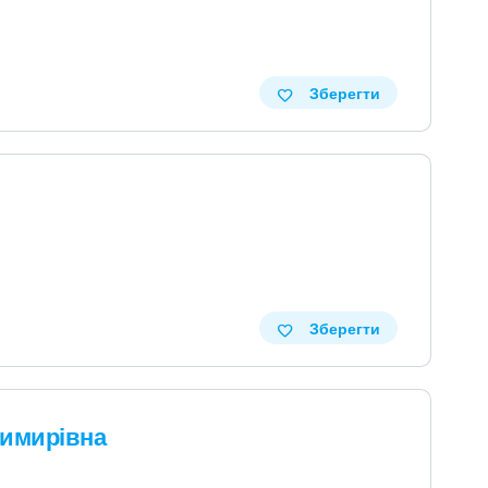
Зберегти
Зберегти
димирівна