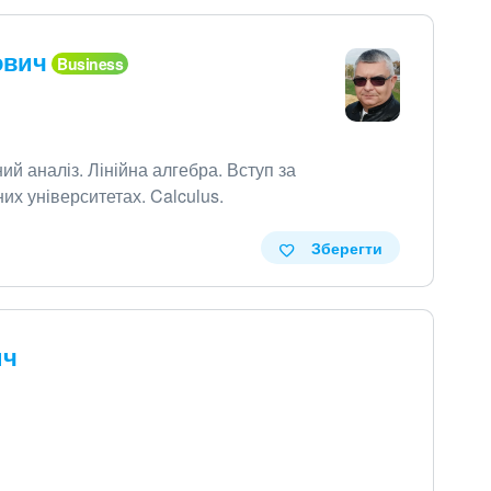
ович
ий аналіз
.
Лінійна алгебра
.
Вступ за
их університетах
.
Calculus
.
Зберегти
ич