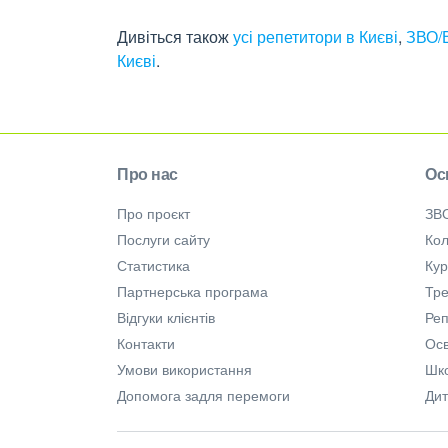
Дивіться також
усі репетитори в Києві
,
ЗВО/В
Києві
.
Про нас
Ос
Про проєкт
ЗВ
Послуги сайту
Кол
Статистика
Ку
Партнерська програма
Тре
Відгуки клієнтів
Ре
Контакти
Осв
Умови використання
Шк
Допомога задля перемоги
Дит