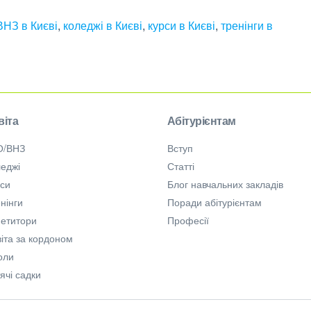
НЗ в Києві
,
коледжі в Києві
,
курси в Києві
,
тренінги в
віта
Абітурієнтам
О/ВНЗ
Вступ
еджі
Статті
рси
Блог навчальних закладів
нінги
Поради абітурієнтам
петитори
Професії
іта за кордоном
оли
ячі садки