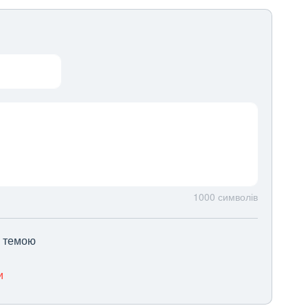
1000
символів
ю темою
и