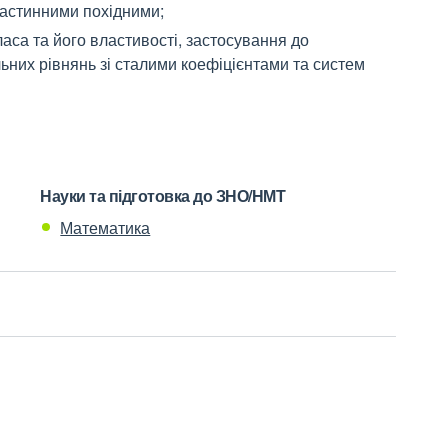
частинними похідними;
са та його властивості, застосування до
ьних рівнянь зі сталими коефіцієнтами та систем
Науки та підготовка до ЗНО/НМТ
Математика