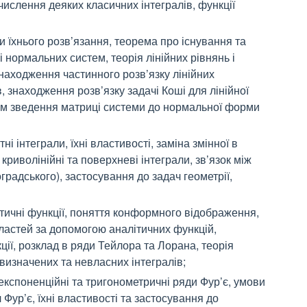
числення деяких класичних інтегралів, функції
и їхнього розв’язання, теорема про існування та
 і нормальних систем, теорія лінійних рівнянь і
знаходження частинного розв’язку лінійних
 знаходження розв’язку задачі Коші для лінійної
ом зведення матриці системи до нормальної форми
ні інтеграли, їхні властивості, заміна змінної в
криволінійні та поверхневі інтеграли, зв’язок між
градського), застосування до задач геометрії,
ітичні функції, поняття конформного відображення,
ластей за допомогою аналітичних функцій,
ії, розклад в ряди Тейлора та Лорана, теорія
визначених та невласних інтегралів;
 експоненційні та тригонометричні ряди Фур’є, умови
л Фур’є, їхні властивості та застосування до