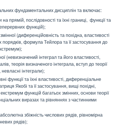
альних фундаментальних дисциплін та включає:
на прямій, послідовності та їхні границі, функції та
неперервних функцій);
змінної (диференційовність та похідна, властивості
 порядків, формула Тейлора та її застосування до
кстремум);
ної (невизначений інтеграл та його властивості,
ів, теорія визначеного інтеграла, вступ до теорії
 невласні інтеграли);
вні функції та їхні властивості, диференціальне
риця Якобі та її застосування, вищі похідні,
кстремум функцій багатьох змінних, основи теорії
енціальних виразах та рівняннях з частинними
, абсолютна збіжність числових рядів, рівномірна
невих рядів);