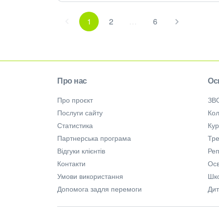
1
2
…
6
Про нас
Ос
Про проєкт
ЗВ
Послуги сайту
Кол
Статистика
Ку
Партнерська програма
Тре
Відгуки клієнтів
Ре
Контакти
Осв
Умови використання
Шк
Допомога задля перемоги
Дит