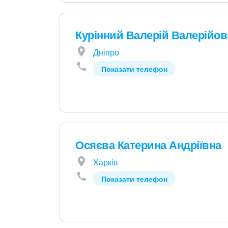
Курінний Валерій Валерійо
Дніпро
Показати телефон
Осяєва Катерина Андріївна
Харків
Показати телефон