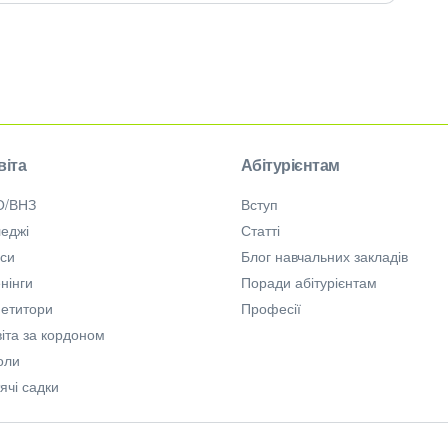
віта
Абітурієнтам
О/ВНЗ
Вступ
еджі
Статті
рси
Блог навчальних закладів
нінги
Поради абітурієнтам
петитори
Професії
іта за кордоном
оли
ячі садки