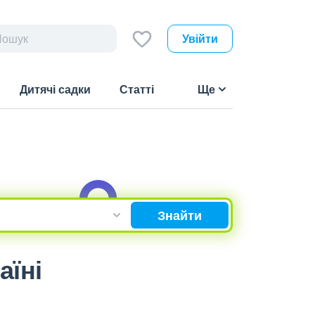
Увійти
Дитячі садки
Статті
Ще
Знайти
аїні