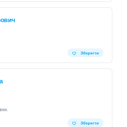
рович
Зберегти
а
вки
.
Зберегти