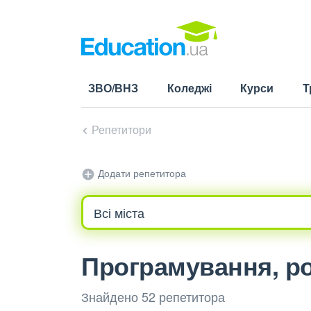
ЗВО/ВНЗ
Коледжі
Курси
Т
Репетитори
Додати репетитора
Програмування, ро
Знайдено 52 репетитора