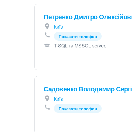
Петренко Дмитро Олексійов
Київ
Показати телефон
T-SQL та MSSQL server
.
Садовенко Володимир Серг
Київ
Показати телефон