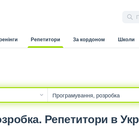
ренінги
Репетитори
За кордоном
Школи
(current)
зробка. Репетитори в Укр