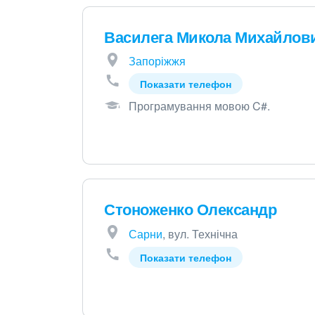
Василега Микола Михайлов
Запоріжжя
Показати телефон
Програмування мовою C#
.
Стоноженко Олександр
Сарни
, вул. Технічна
Показати телефон