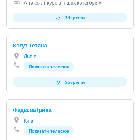
А також 1 курс в інших категоріях
.
Зберегти
Когут Тетяна
Львів
Показати телефон
Зберегти
Фадєєва Ірина
Київ
Показати телефон