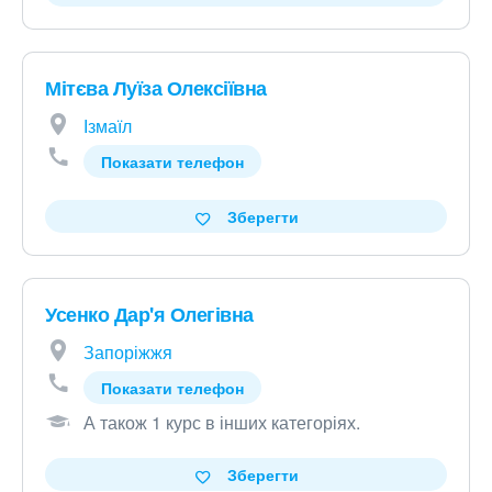
Мітєва Луїза Олексіївна
Ізмаїл
Показати телефон
Зберегти
Усенко Дар'я Олегівна
Запоріжжя
Показати телефон
А також 1 курс в інших категоріях
.
Зберегти