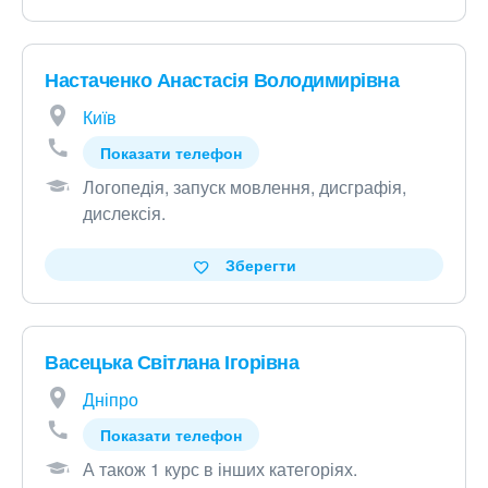
Настаченко Анастасія Володимирівна
Київ
Показати телефон
Логопедія, запуск мовлення, дисграфія,
дислексія
.
Зберегти
Васецька Світлана Ігорівна
Дніпро
Показати телефон
А також 1 курс в інших категоріях
.