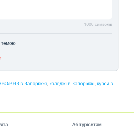
1000
символів
ю темою
и
ЗВО/ВНЗ в Запоріжжі
,
коледжі в Запоріжжі
,
курси в
віта
Абітурієнтам