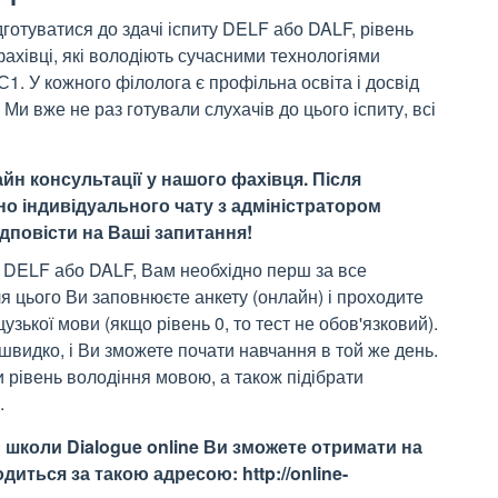
готуватися до здачі іспиту DELF або DALF, рівень
ахівці, які володіють сучасними технологіями
1. У кожного філолога є профільна освіта і досвід
Ми вже не раз готували слухачів до цього іспиту, всі
йн консультації у нашого фахівця. Після
но індивідуального чату з адміністратором
дповісти на Ваші запитання!
ту DELF або DALF, Вам необхідно перш за все
ля цього Ви заповнюєте анкету (онлайн) і проходите
ької мови (якщо рівень 0, то тест не обов'язковий).
видко, і Ви зможете почати навчання в той же день.
 рівень володіння мовою, а також підібрати
.
школи Dialogue online Ви зможете отримати на
иться за такою адресою: http://online-