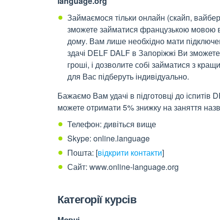
language.org
Займаємося тільки онлайн (скайп, вайбер)
зможете займатися французькою мовою в 
дому. Вам лише необхідно мати підключен
здачі DELF DALF в Запоріжжі Ви зможете
гроші, і дозволите собі займатися з кра
для Вас підберуть індивідуально.
Бажаємо Вам удачі в підготовці до іспитів 
можете отримати 5% знижку на заняття назв
Телефон: дивіться вище
Skype: online.language
Пошта:
[
відкрити контакти
]
Сайт: www.online-language.org
Категорії курсів
Мовні