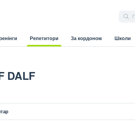
ренінги
Репетитори
За кордоном
Школи
(current)
F DALF
нтар