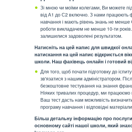
Зі мною чи моїми колегами, Ви можете під
від А1 до С2 включно. З нами працюють ф
навчання і мають рівень знань не менше С
роботи викладачем не менше 10-ти років. 
залишилися задоволені результатом.
Натисніть на цей напис для швидкої онла
натискання на цей напис відкриється вік
школи. Наш фахівець онлайн і готовий ві
Для того, щоб почати підготовку до іспи
зв'язатися з нашим адміністратором. Піс
безкоштовне тестування на знання француз
Ніяких тривалих процедур, ми працюємо ш
Ваш тест дасть нам можливість визначити
програму навчання і відповідні матеріали
Більш детальну інформацію про послуги 
основному сайті нашої школи, який знаход