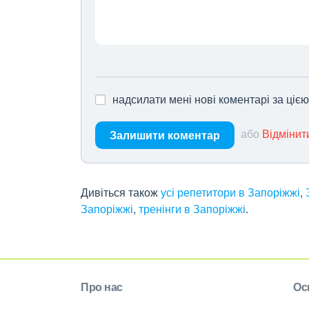
надсилати мені нові коментарі за ціє
або
Відмінит
Залишити коментар
Дивіться також
усі репетитори в Запоріжжі
,
Запоріжжі
,
тренінги в Запоріжжі
.
Про нас
Ос