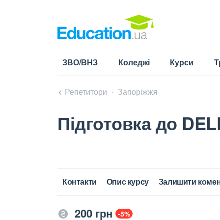
ЗВО/ВНЗ
Коледжі
Курси
Т
Репетитори
Запоріжжя
Підготовка до DEL
Контакти
Опис курсу
Залишити коме
200 грн
-5%