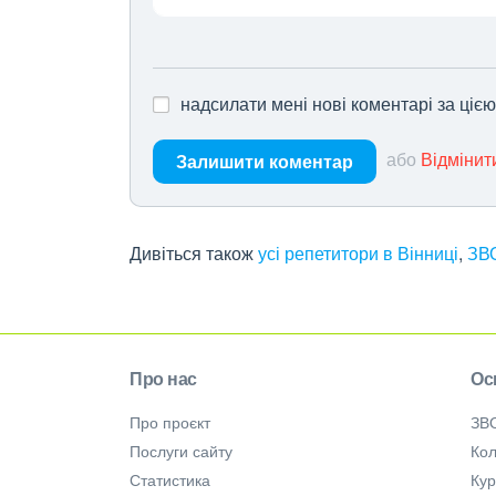
надсилати мені нові коментарі за ціє
або
Відмінит
Залишити коментар
Дивіться також
усі репетитори в Вінниці
,
ЗВО
Про нас
Ос
Про проєкт
ЗВ
Послуги сайту
Кол
Статистика
Ку