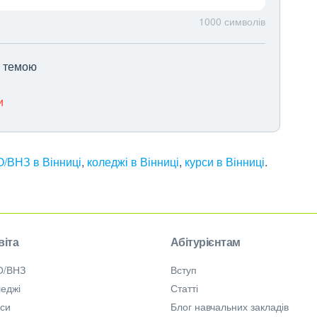
1000
символів
ю темою
и
/ВНЗ в Вінниці
,
коледжі в Вінниці
,
курси в Вінниці
.
віта
Абітурієнтам
О/ВНЗ
Вступ
еджі
Статті
рси
Блог навчальних закладів