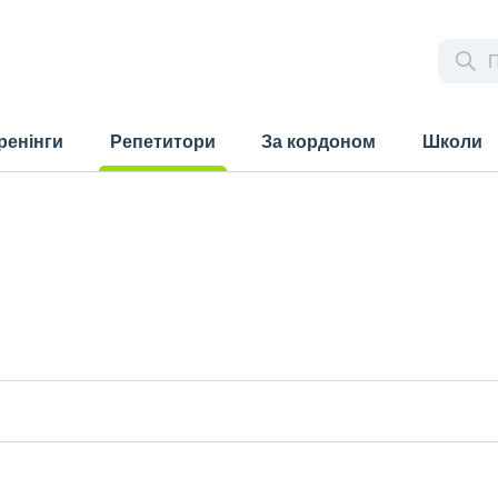
ренінги
Репетитори
За кордоном
Школи
(current)