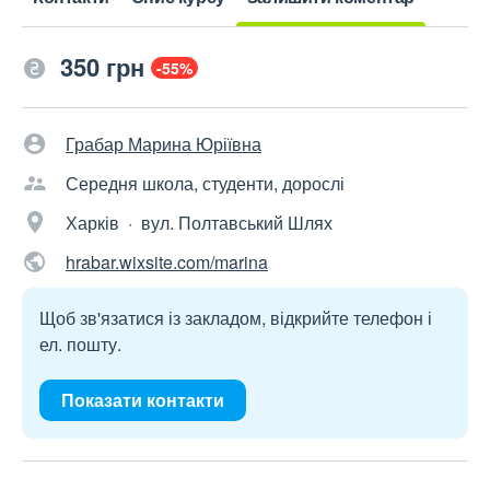
350 грн
-55%
Грабар Марина Юріївна
Середня школа, студенти, дорослі
Харків · вул. Полтавський Шлях
hrabar.wixsite.com/marina
Щоб зв'язатися із закладом, відкрийте телефон і
ел. пошту.
Показати контакти