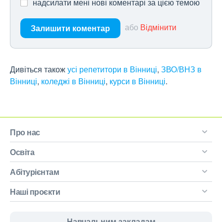
надсилати мені нові коментарі за цією темою
або
Відмінити
Залишити коментар
Дивіться також
усі репетитори в Вінниці
,
ЗВО/ВНЗ в
Вінниці
,
коледжі в Вінниці
,
курси в Вінниці
.
Про нас
Освіта
Абітурієнтам
Наші проєкти
Навчальним закладам