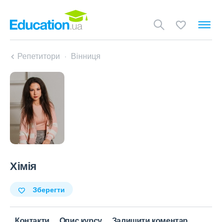
Репетитори
Вінниця
Хімія
Зберегти
Контакти
Опис курсу
Залишити коментар