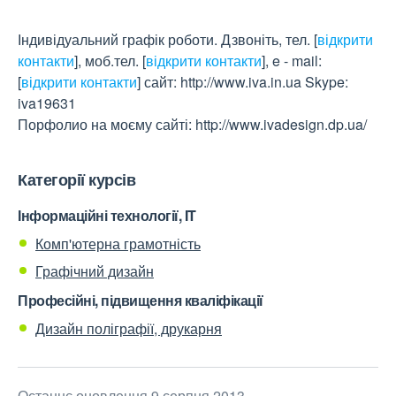
Індивідуальний графік роботи. Дзвоніть, тел.
[
відкрити
контакти
]
, моб.тел.
[
відкрити контакти
]
, e - mail:
[
відкрити контакти
]
сайт: http://www.iva.in.ua Skype:
iva19631
Порфолио на моєму сайті: http://www.ivadesign.dp.ua/
Категорії курсів
Інформаційні технології, IT
Комп'ютерна грамотність
Графічний дизайн
Професійні, підвищення кваліфікації
Дизайн поліграфії, друкарня
Останнє оновлення 9 серпня 2013