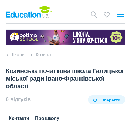
Школи
с. Козина
Козинська початкова школа Галицької
міської ради Івано-Франківської
області
0 відгуків
Зберегти
Контакти
Про школу