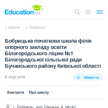
Школи
с. Бобриця
Бобрицька початкова школа філія
опорного закладу освіти
Білогородського ліцею №1
Білогородської сільської ради
Бучанського району Київської області
0 відгуків
Зберегти
Контакти
Про школу
с. Бобриця
вул. Шкільна, 6, 08142