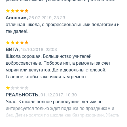
Анооним
,
26.07.2019, 23:23
отличная школа, с профессиональными педагогами и 
так далее!..
ВИТА
,
15.10.2018, 22:03
IШкола хорошая. Большинство учителей 
добросовестные. Поборов нет, а ремонты за счет 
мэрии или депутатов. Дети довольны столовой. 
Главное, чтобы закончили там ремонт.
РЕАЛЬНОСТЬ
,
01.12.2017, 10:30
Ужас. К школе полное равнодушие, детьми не 
интересуется только ждет подачки по праздникам и 
без. Дети носятся по школе как базпризорники. Жесть. 
Гнать таких со школы нужно.