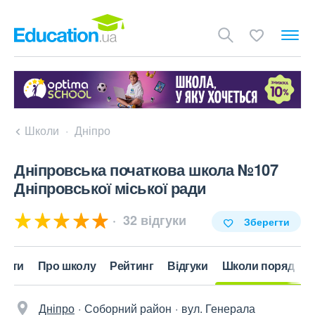
Школи
Дніпро
Дніпровська початкова школа №107
Дніпровської міської ради
32 відгуки
Зберегти
акти
Про школу
Рейтинг
Відгуки
Школи поряд
Дніпро
Соборний район
вул. Генерала