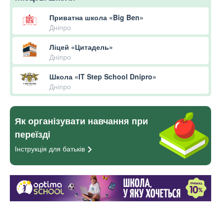
Приватна школа «Big Ben»
Дніпро
Ліцей «Цитадель»
Дніпро
Школа «IT Step School Dnipro»
Дніпро
Як організувати навчання при
переїзді
Інструкція для
батьків