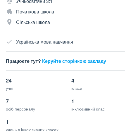
Учні/освітяни 3:1
Початкова школа
Сільська школа
Українська мова навчання
Працюєте тут?
Керуйте сторінкою закладу
24
4
учні
класи
7
1
осіб персоналу
інклюзивний клас
1
учень в інклюзивних класах