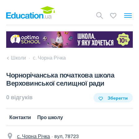
Школи
с. Чорна Річка
Чорнорічанська початкова школа
Верховинської селищної ради
0 відгуків
Зберегти
Контакти
Про школу
с. Чорна Річка
вул, 78723