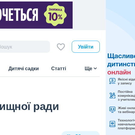
Увійти
Дитячі садки
Статті
Ще
лищної ради