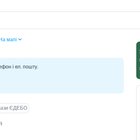
На мапі
ефон і ел. пошту.
 бази ЄДЕБО
і