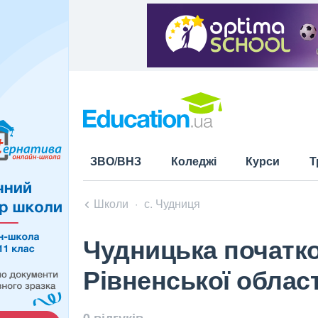
ЗВО/ВНЗ
Коледжі
Курси
Т
Школи
с. Чудниця
Чудницька початк
Рівненської област