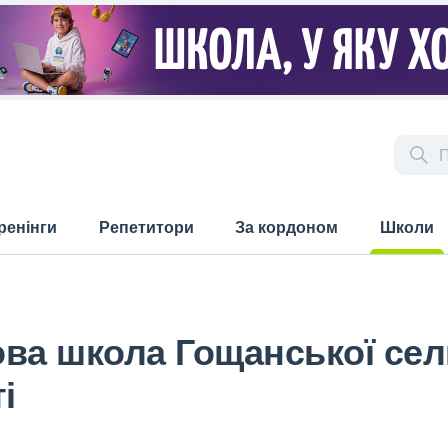
ренінги
Репетитори
За кордоном
Школи
(current)
ова школа Гощанської се
і