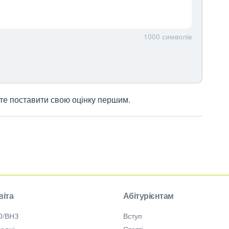
1000
символів
жете поставити свою оцінку першим.
віта
Абітурієнтам
О/ВНЗ
Вступ
еджі
Статті