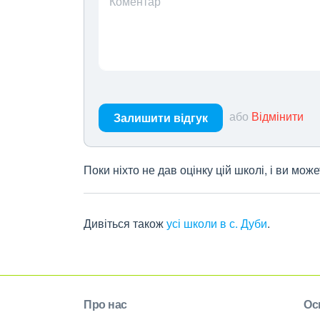
Коментар
або
Відмінити
Залишити відгук
Поки ніхто не дав оцінку цій школі, і ви мо
Дивіться також
усі школи в с. Дуби
.
Про нас
Ос