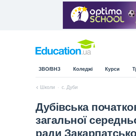
ЗВО/ВНЗ
Коледжі
Курси
Т
Школи
с. Дуби
Дубівська початко
загальної середньої
ради Закарпатсько