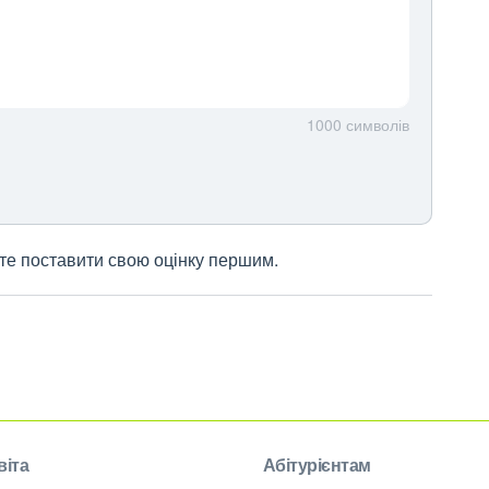
1000
символів
жете поставити свою оцінку першим.
віта
Абітурієнтам