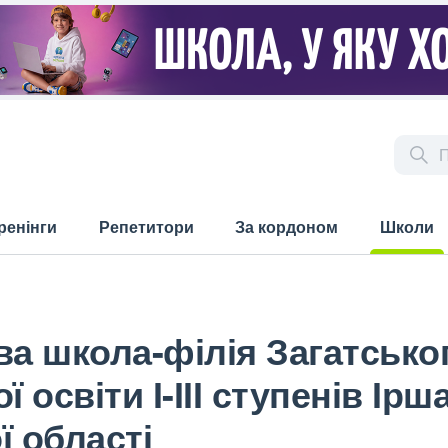
ренінги
Репетитори
За кордоном
Школи
(current)
ва школа-філія Загатсько
 освіти І-ІІІ ступенів Ірш
ї області