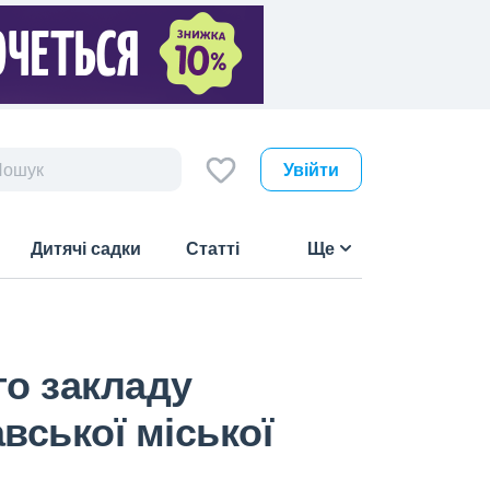
Увійти
Дитячі садки
Статті
Ще
го закладу
авської міської