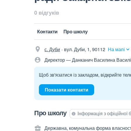
0 відгуків
Контакти
Про школу
с. Дуби
вул. Дуби, 1, 90112
На мапі
Директор — Данканич Василина Васил
Щоб зв'язатися із закладом, відкрийте тел
Показати контакти
Про школу
Інформація з офіційної
Державна, комунальна форма власност