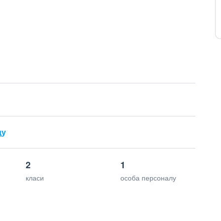
ду
2
1
класи
особа персоналу