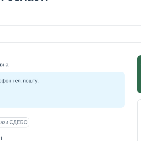
івна
ефон і ел. пошту.
 бази ЄДЕБО
і