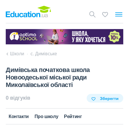
Школи
с. Димівське
Димівська початкова школа
Новоодеської міської ради
Миколаївської області
0 відгуків
Зберегти
Контакти
Про школу
Рейтинг