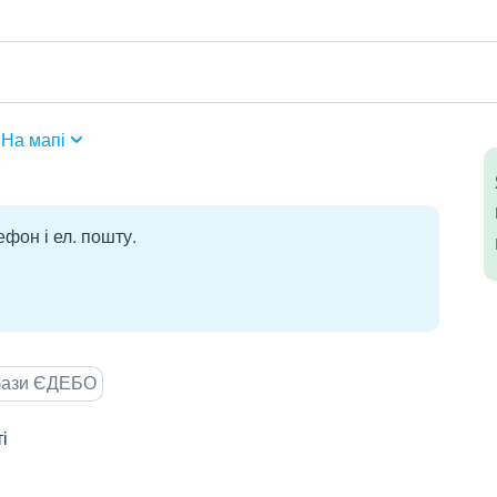
На мапі
ефон і ел. пошту.
 бази ЄДЕБО
і