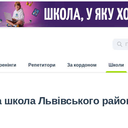
ренінги
Репетитори
За кордоном
Школи
(current)
а школа Львівського райо