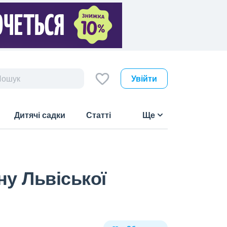
Увійти
Дитячі садки
Статті
Ще
ну Львіської