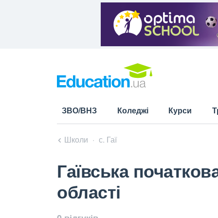
ЗВО/ВНЗ
Коледжі
Курси
Т
Школи
с. Гаї
Гаївська початков
області