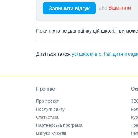
або
Відмінити
Залишити відгук
Поки ніхто не дав оцінку цій школі, і ви мо
Дивіться також
усі школи в с. Гаї
,
дитячі садк
Про нас
Ос
Про проєкт
ЗВ
Послуги сайту
Кол
Статистика
Ку
Партнерська програма
Тре
Відгуки клієнтів
Ре