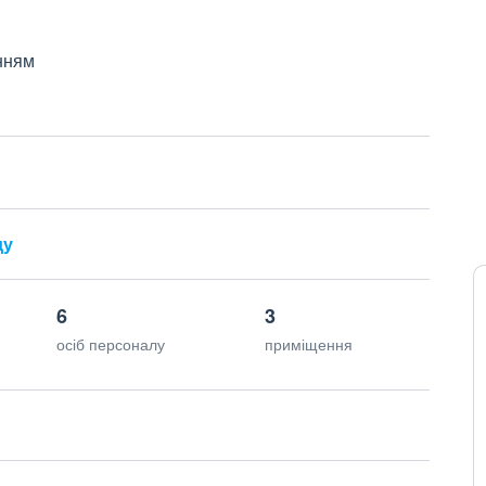
нням
ду
6
3
осіб персоналу
приміщення