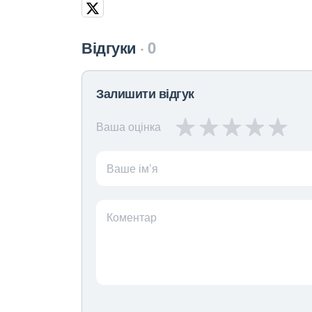
Відгуки
0
Залишити відгук
Ваша оцінка
Ваше ім’я
Коментар