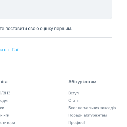
жете поставити свою оцінку першим.
и в с. Гаї
.
віта
Абітурієнтам
О/ВНЗ
Вступ
еджі
Статті
рси
Блог навчальних закладів
нінги
Поради абітурієнтам
петитори
Професії