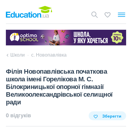
Школи
с. Новопавлівка
Філія Новопавлівська початкова
школа імені Горелікова М. С.
Білокриницької опорної гімназії
Великоолександрівської селищної
ради
0 відгуків
Зберегти