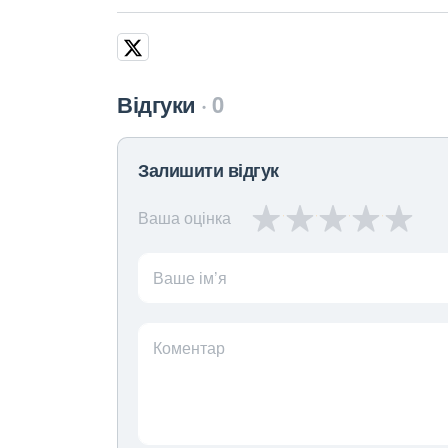
Відгуки
0
Залишити відгук
Ваша оцінка
Ваше ім’я
Коментар