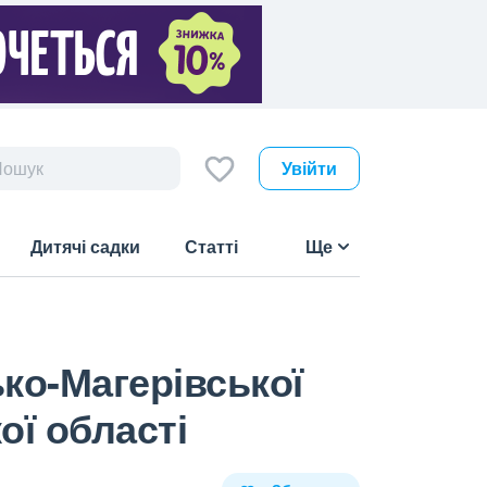
Увійти
Дитячі садки
Статті
Ще
ко-Магерівської
ої області