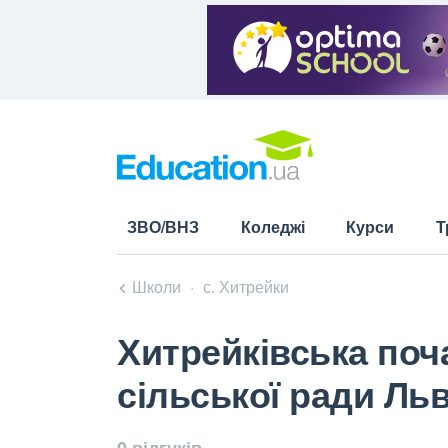
ЗВО/ВНЗ
Коледжі
Курси
Т
Школи
с. Хитрейки
Хитрейківська поч
сільської ради Льв