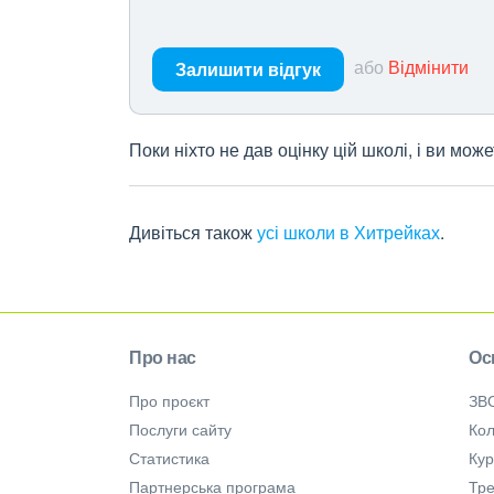
або
Відмінити
Залишити відгук
Поки ніхто не дав оцінку цій школі, і ви мо
Дивіться також
усі школи в Хитрейках
.
Про нас
Ос
Про проєкт
ЗВ
Послуги сайту
Кол
Статистика
Ку
Партнерська програма
Тре