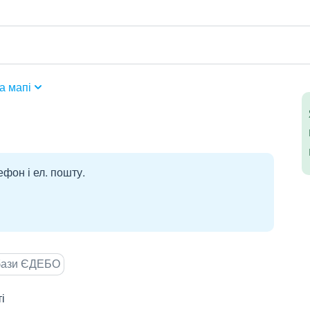
а мапі
ефон і ел. пошту.
 бази ЄДЕБО
і