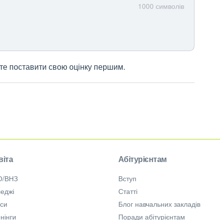
1000
символів
жете поставити свою оцінку першим.
віта
Абітурієнтам
О/ВНЗ
Вступ
еджі
Статті
рси
Блог навчальних закладів
нінги
Поради абітурієнтам