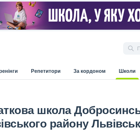
ренінги
Репетитори
За кордоном
Школи
(current)
аткова школа Добросинсь
івського району Львівськ