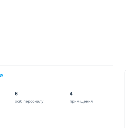
ду
6
4
осіб персоналу
приміщення