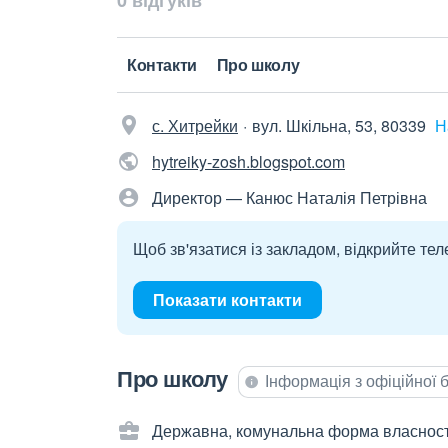
0 відгуків
Контакти
Про школу
с. Хитрейки
вул. Шкільна, 53, 80339
Н
hytreiky-zosh.blogspot.com
Директор — Канюс Наталія Петрівна
Щоб зв'язатися із закладом, відкрийте тел
Показати контакти
Про школу
Інформація з офіційної
Державна, комунальна форма власност