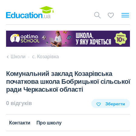
Школи
с. Козарівка
Комунальний заклад Козарівська
початкова школа Бобрицької сільської
ради Черкаської області
0 відгуків
Зберегти
Контакти
Про школу