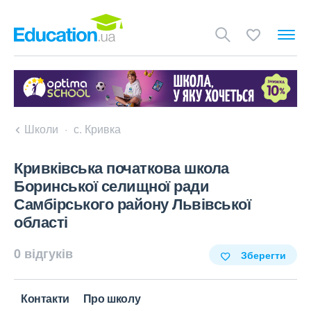
Школи
с. Кривка
Кривківська початкова школа
Боринської селищної ради
Самбірського району Львівської
області
0 відгуків
Зберегти
Контакти
Про школу